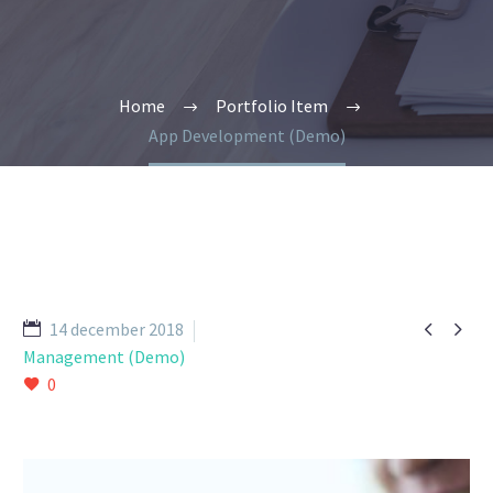
Home
Portfolio Item
App Development (Demo)


14 december 2018
Management (Demo)
0