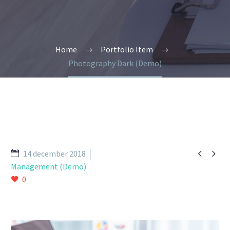
Home
Portfolio Item
Photography Dark (Demo)


14 december 2018
Management (Demo)
0